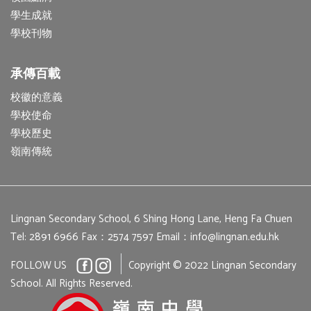
學生成就
學校刊物
承傳百載
校徽的意義
學校使命
學校歷史
嶺南傳統
Lingnan Secondary School, 6 Shing Hong Lane, Heng Fa Chuen
Tel: 2891 6966
Fax：2574 7597
Email：
info@lingnan.edu.hk
FOLLOW US
Copyright © 2022 Lingnan Secondary
School. All Rights Reserved.