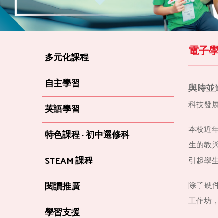
電子學
多元化課程
自主學習
與時並
科技發
英語學習
本校近
特色課程 · 初中選修科
生的教
STEAM 課程
引起學
除了硬件
閱讀推廣
工作坊
學習支援