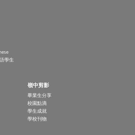
nese
(非華語學生
嶺中剪影
畢業生分享
校園點滴
學生成就
學校刊物