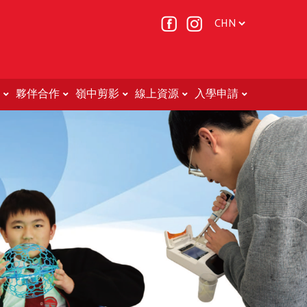
夥伴合作
嶺中剪影
線上資源
入學申請
Non-Chinese Speaking (NCS) Students (非華語學生的教育支援 )
轉校申請表(中二至中五適用)