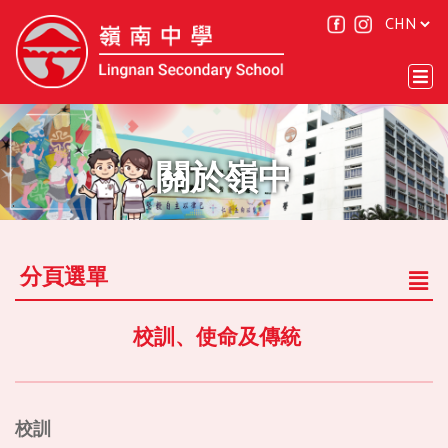
關於嶺中
分頁選單
校訓、使命及傳統
校訓