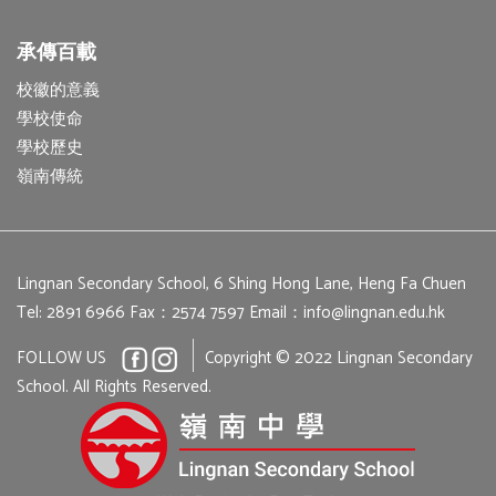
承傳百載
校徽的意義
學校使命
學校歷史
嶺南傳統
Lingnan Secondary School, 6 Shing Hong Lane, Heng Fa Chuen
Tel: 2891 6966
Fax：2574 7597
Email：
info@lingnan.edu.hk
FOLLOW US
Copyright © 2022 Lingnan Secondary
School. All Rights Reserved.