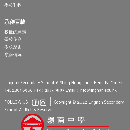
學校刊物
承傳百載
校徽的意義
學校使命
學校歷史
嶺南傳統
Lingnan Secondary School, 6 Shing Hong Lane, Heng Fa Chuen
Tel: 2891 6966
Fax：2574 7597
Email：
info@lingnan.edu.hk
FOLLOW US
Copyright © 2022 Lingnan Secondary
School. All Rights Reserved.