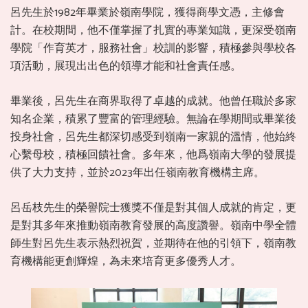
呂先生於1982年畢業於嶺南學院，獲得商學文憑，主修會
計。在校期間，他不僅掌握了扎實的專業知識，更深受嶺南
學院「作育英才，服務社會」校訓的影響，積極參與學校各
項活動，展現出出色的領導才能和社會責任感。
畢業後，呂先生在商界取得了卓越的成就。他曾任職於多家
知名企業，積累了豐富的管理經驗。無論在學期間或畢業後
投身社會，呂先生都深切感受到嶺南一家親的溫情，他始終
心繫母校，積極回饋社會。多年來，他爲嶺南大學的發展提
供了大力支持，並於2023年出任嶺南教育機構主席。
呂岳枝先生的榮譽院士獲獎不僅是對其個人成就的肯定，更
是對其多年來推動嶺南教育發展的高度讚譽。嶺南中學全體
師生對呂先生表示熱烈祝賀，並期待在他的引領下，嶺南教
育機構能更創輝煌，為未來培育更多優秀人才。