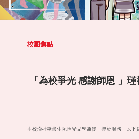
校園焦點
「為校爭光 感謝師恩 」
本校瑾社畢業生阮匯光品學兼優，樂於服務。以下