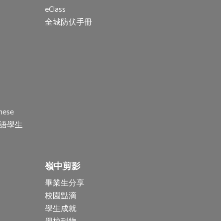
eClass
全城防伏手冊
nese
(非華語學生
嶺中剪影
畢業生分享
校園點滴
學生成就