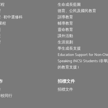
課程
生命成長藍圖
習
德育、公民及國民教育
 · 初中選修科
訓導教育
 課程
輔導教育
廣
靈命教育
援
課外活動
習
生涯規劃
學生成長支援
Education Support for Non-Chi
Speaking (NCS) Students 
的教育支援 )
作
招標文件
作
招標文件
學校同行