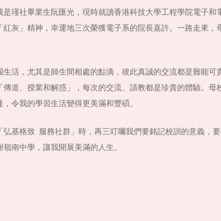
我是瑾社畢業生阮匯光，現時就讀香港科技大學工程學院電子和
「紅灰」精神，幸運地三次榮獲電子系的院長嘉許。一路走來，
園生活，尤其是師生間相處的點滴，彼此真誠的交流都是難能可
「傳道、授業和解惑」，每次的交流、請教都是珍貴的體驗。母
達，令我的學習生活變得更美滿和豐碩。
「弘基格致 服務社群」時，再三叮囑我們要銘記校訓的意義，
謝嶺南中學，讓我開展美滿的人生。