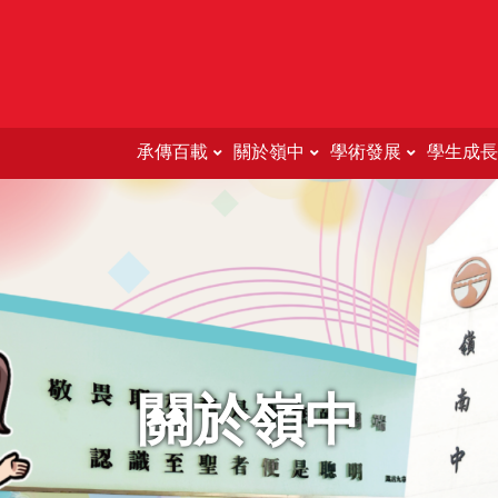
承傳百載
關於嶺中
學術發展
學生成長
Education Support For 
關於嶺中