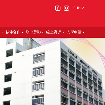
夥伴合作
嶺中剪影
線上資源
入學申請
Non-Chinese Speaking (NCS) Students (非華語學生的教育支援 )
轉校申請表(中二至中五適用)