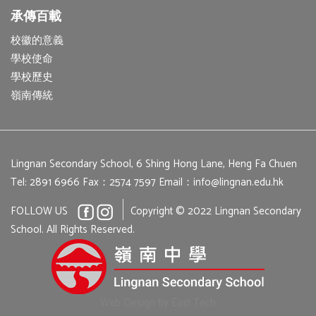
承傳百載
校徽的意義
學校使命
學校歷史
嶺南傳統
Lingnan Secondary School, 6 Shing Hong Lane, Heng Fa Chuen
Tel: 2891 6966
Fax：2574 7597
Email：
info@lingnan.edu.hk
FOLLOW US
Copyright © 2022 Lingnan Secondary
School. All Rights Reserved.
Web Design
by
East Tech