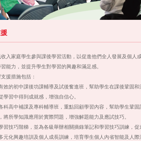
支援
低收入家庭學生參與課後學習活動，以促進他們全人發展及個人
學習能力，並提升學生對學習的興趣和滿足感。
習支援措施包括：
有效的初中課後功課輔導及試後奮進班，幫助學生在課後鞏固和
從學習中得到成就感，增強自信心。
各科高中補課及專科輔導班，重點回顧學習內容，幫助學生鞏固
，將所學知識應用於實際問題，增強解題能力及應試技巧。
學習技巧階梯，並為各級舉辦相關摘錄筆記和學習技巧訓練，促
多元化興趣培訓及個人成長訓練，培育學生個人內省智能及人際