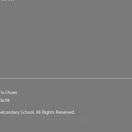
 Fa Chuen
du.hk
econdary School. All Rights Reserved.
Web Design
by
East Tech