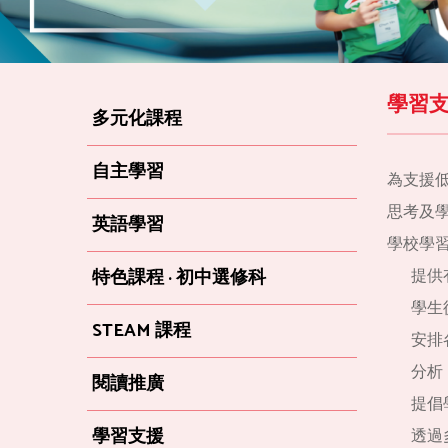
學習
多元化課程
自主學習
為支援
思考及
英語學習
學校學
特色課程 · 初中選修科
提供
學生
STEAM 課程
安排
分析
閱讀推廣
提倡
學習支援
透過