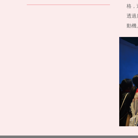
格，
透過
動機