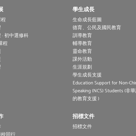
展
學生成長
課程
生命成長藍圖
習
德育、公民及國民教育
 · 初中選修科
訓導教育
 課程
輔導教育
廣
靈命教育
援
課外活動
習
生涯規劃
學生成長支援
Education Support for Non-Chi
Speaking (NCS) Students 
的教育支援 )
作
招標文件
作
招標文件
學校同行