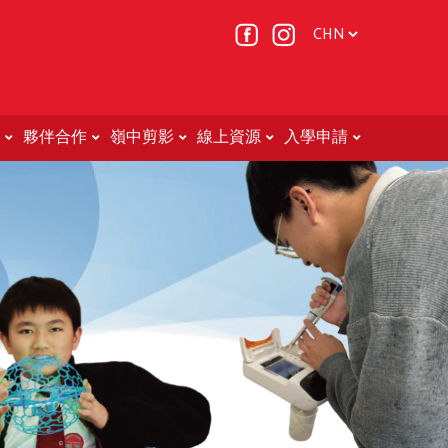
夥伴合作
嶺中剪影
線上資源
入學申請
Non-Chinese Speaking (NCS) Students (非華語學生的教育支援 )
轉校申請表(中二至中五適用)