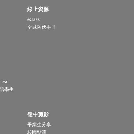
線上資源
eClass
全城防伏手冊
nese
(非華語學生
嶺中剪影
畢業生分享
校園點滴