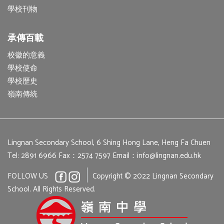
學校刊物
承傳百載
校徽的意義
學校使命
學校歷史
嶺南傳統
Lingnan Secondary School, 6 Shing Hong Lane, Heng Fa Chuen
Tel: 2891 6966
Fax：2574 7597
Email：
info@lingnan.edu.hk
FOLLOW US
Copyright © 2022 Lingnan Secondary
School. All Rights Reserved.