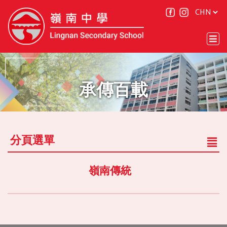
承傳百載
分頁選單
嶺南傳統