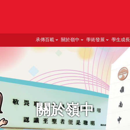
承傳百載
關於嶺中
學術發展
學生成長
Education Support For 
關於嶺中