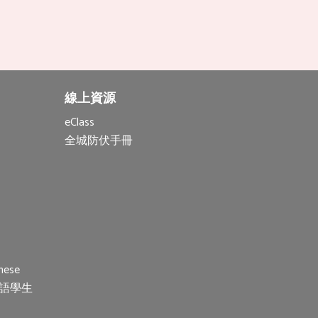
線上資源
eClass
全城防伏手冊
nese
(非華語學生