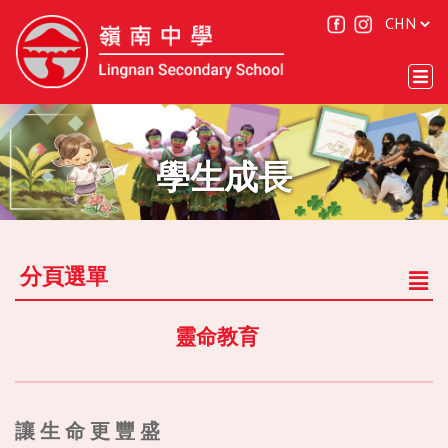
學生成長
分頁選單
靈命教育
讓 生 命 更 豐 盛