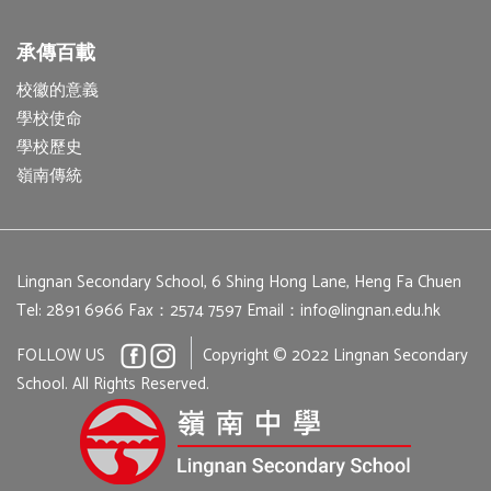
承傳百載
校徽的意義
學校使命
學校歷史
嶺南傳統
Lingnan Secondary School, 6 Shing Hong Lane, Heng Fa Chuen
Tel: 2891 6966
Fax：2574 7597
Email：
info@lingnan.edu.hk
FOLLOW US
Copyright © 2022 Lingnan Secondary
School. All Rights Reserved.